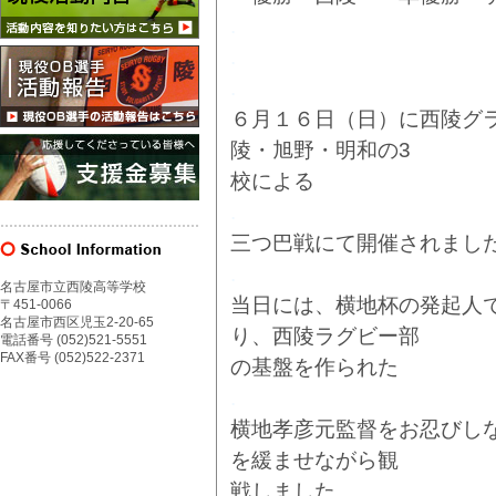
.
.
.
６月１６日（日）に西陵グ
陵・旭野・明和の3
校による
.
三つ巴戦にて開催されまし
.
名古屋市立西陵高等学校
当日には、横地杯の発起人
〒451-0066
名古屋市西区児玉2-20-65
り、西陵ラグビー部
電話番号 (052)521-5551
FAX番号 (052)522-2371
の基盤を作られた
.
横地孝彦元監督をお忍びし
を緩ませながら観
戦しました。