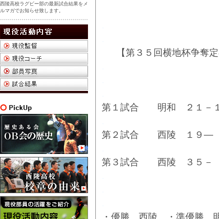
西陵高校ラグビー部の最新試合結果をメ
ルマガでお知らせ致します。
.
.
【第３５回横地杯争奪定
.
.
.
第１試合 明和 ２１－
.
第２試合 西陵 １９―
.
第３試合 西陵 ３５－
.
.
.
・優勝 西陵 ・準優勝 