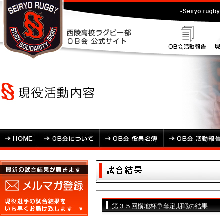
第３５回横地杯争奪定期戦の結果