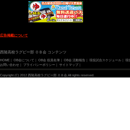
広告掲載について
西陵高校ラグビー部 ＯＢ会 コンテンツ
HOME
｜
OB会について
｜
OB会 役員名簿
｜
OB会 活動報告
｜
現役試合スケジュール
｜
現
お問い合わせ
｜
プライバシーポリシー
｜
サイトマップ
｜
Copyright (C) 2012 西陵高校ラグビー部 ＯＢ会.All rights reserved.