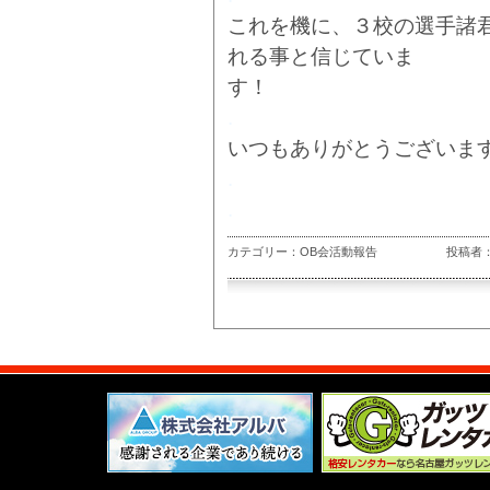
これを機に、３校の選手諸
れる事と信じていま
す！
.
いつもありがとうございま
.
.
カテゴリー：OB会活動報告
投稿者：