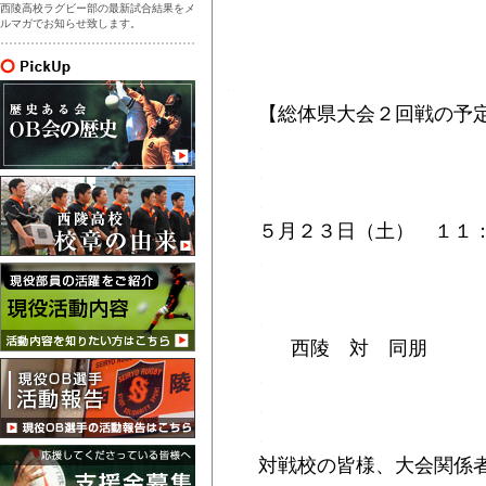
西陵高校ラグビー部の最新試合結果をメ
ルマガでお知らせ致します。
.
.
【総体県大会２回戦の予
.
.
.
５月２３日（土） １１
.
.
.
西陵 対 同朋
.
.
.
対戦校の皆様、大会関係