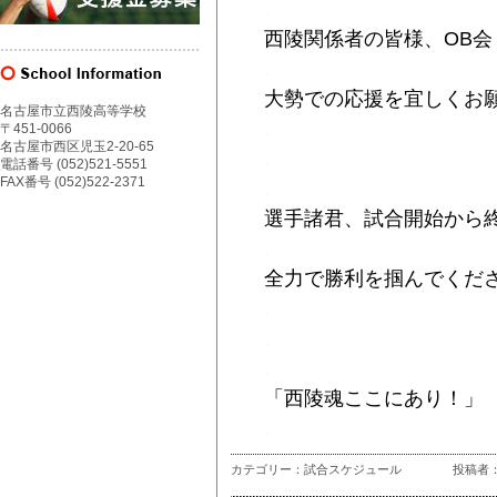
.
西陵関係者の皆様、OB会
.
大勢での応援を宜しくお
名古屋市立西陵高等学校
.
〒451-0066
名古屋市西区児玉2-20-65
.
電話番号 (052)521-5551
FAX番号 (052)522-2371
.
選手諸君、試合開始から
.
全力で勝利を掴んでくだ
.
.
.
「西陵魂ここにあり！」
.
カテゴリー：試合スケジュール
投稿者：