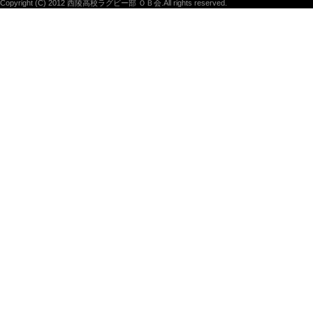
Copyright (C) 2012 西陵高校ラグビー部 ＯＢ会.All rights reserved.