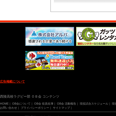
広告掲載について
西陵高校ラグビー部 ＯＢ会 コンテンツ
HOME
｜
OB会について
｜
OB会 役員名簿
｜
OB会 活動報告
｜
現役試合スケジュール
｜
現
お問い合わせ
｜
プライバシーポリシー
｜
サイトマップ
｜