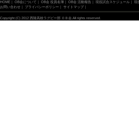
HOME
｜
OB会について
｜
OB会 役員名簿
｜
OB会 活動報告
｜
現役試合スケジュール
｜
現
お問い合わせ
｜
プライバシーポリシー
｜
サイトマップ
｜
Copyright (C) 2012 西陵高校ラグビー部 ＯＢ会.All rights reserved.