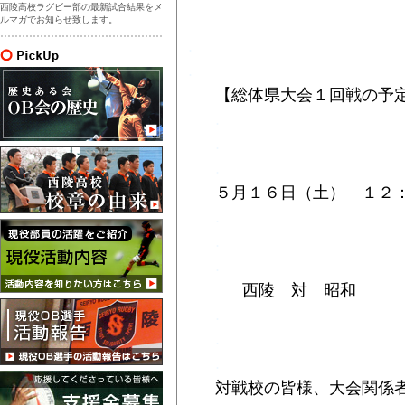
西陵高校ラグビー部の最新試合結果をメ
ルマガでお知らせ致します。
.
.
【総体県大会１回戦の予
.
.
.
５月１６日（土） １２
.
.
.
西陵 対 昭和
.
.
.
対戦校の皆様、大会関係