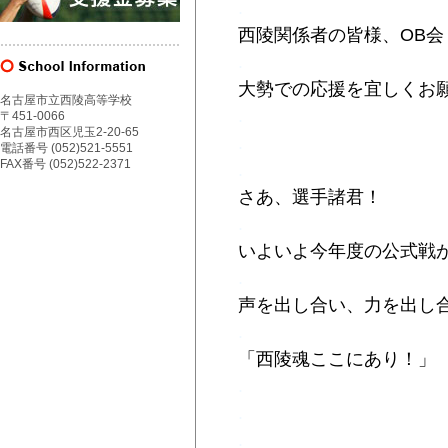
.
西陵関係者の皆様、OB会
.
大勢での応援を宜しくお
名古屋市立西陵高等学校
.
〒451-0066
名古屋市西区児玉2-20-65
.
電話番号 (052)521-5551
FAX番号 (052)522-2371
.
さあ、選手諸君！
.
いよいよ今年度の公式戦
.
声を出し合い、力を出し
.
「西陵魂ここにあり！」
.
.
.