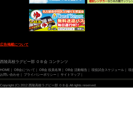
広告掲載について
西陵高校ラグビー部 ＯＢ会 コンテンツ
HOME
｜
OB会について
｜
OB会 役員名簿
｜
OB会 活動報告
｜
現役試合スケジュール
｜
現
お問い合わせ
｜
プライバシーポリシー
｜
サイトマップ
｜
Copyright (C) 2012 西陵高校ラグビー部 ＯＢ会.All rights reserved.