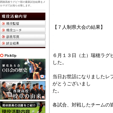
西陵高校ラグビー部の最新試合結果をメ
ルマガでお知らせ致します。
.
.
【７人制県大会の結果】
.
.
.
６月１３日（土）瑞穂ラグ
した。
.
当日お世話になりましたレ
がとうございまし
た。
.
各試合、対戦したチームの
.