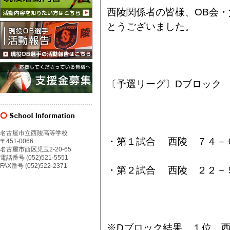
西陵関係者の皆様、OB会
とうございました。
.
.
.
〔予選リーグ〕Dブロック
.
.
.
名古屋市立西陵高等学校
・第１試合 西陵 ７４－
〒451-0066
名古屋市西区児玉2-20-65
.
電話番号 (052)521-5551
FAX番号 (052)522-2371
・第２試合 西陵 ２２－
.
.
.
※Dブロック結果 １位