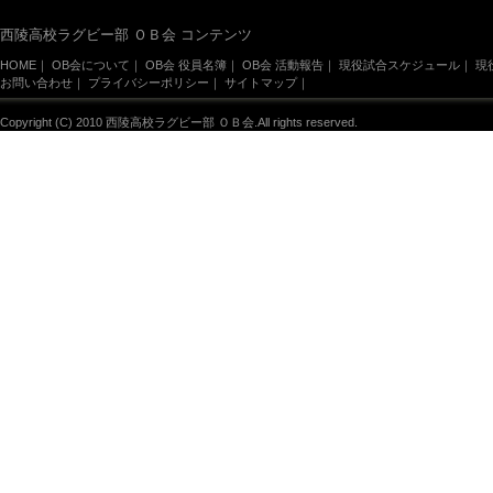
西陵高校ラグビー部 ＯＢ会 コンテンツ
HOME
｜
OB会について
｜
OB会 役員名簿
｜
OB会 活動報告
｜
現役試合スケジュール
｜
現
お問い合わせ
｜
プライバシーポリシー
｜
サイトマップ
｜
Copyright (C) 2010 西陵高校ラグビー部 ＯＢ会.All rights reserved.