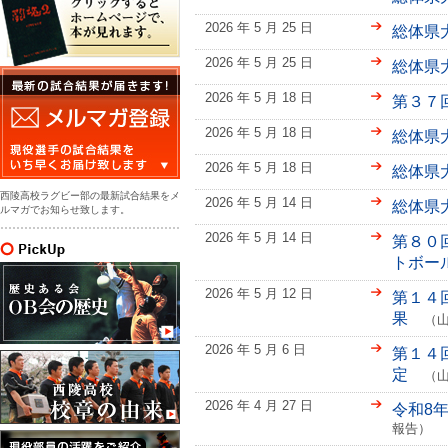
2026 年 5 月 25 日
総体県
2026 年 5 月 25 日
総体県
2026 年 5 月 18 日
第３７
2026 年 5 月 18 日
総体県
2026 年 5 月 18 日
総体県
西陵高校ラグビー部の最新試合結果をメ
2026 年 5 月 14 日
総体県
ルマガでお知らせ致します。
2026 年 5 月 14 日
第８０
トボー
2026 年 5 月 12 日
第１４
果
（山
2026 年 5 月 6 日
第１４
定
（山
2026 年 4 月 27 日
令和8
報告）