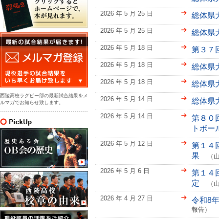
2026 年 5 月 25 日
総体県
2026 年 5 月 25 日
総体県
2026 年 5 月 18 日
第３７
2026 年 5 月 18 日
総体県
2026 年 5 月 18 日
総体県
西陵高校ラグビー部の最新試合結果をメ
2026 年 5 月 14 日
総体県
ルマガでお知らせ致します。
2026 年 5 月 14 日
第８０
トボー
2026 年 5 月 12 日
第１４
果
（山
2026 年 5 月 6 日
第１４
定
（山
2026 年 4 月 27 日
令和8
報告）