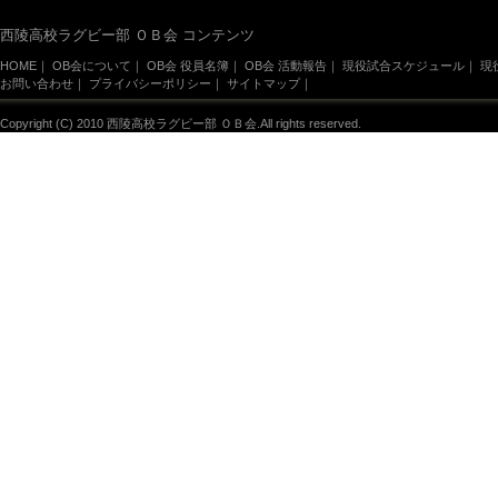
西陵高校ラグビー部 ＯＢ会 コンテンツ
HOME
｜
OB会について
｜
OB会 役員名簿
｜
OB会 活動報告
｜
現役試合スケジュール
｜
現
お問い合わせ
｜
プライバシーポリシー
｜
サイトマップ
｜
Copyright (C) 2010 西陵高校ラグビー部 ＯＢ会.All rights reserved.